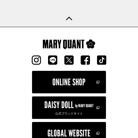
ONLINE SHOP
DAISY DOLL
by MARY QUANT
公式ブランドサイト
GLOBAL WEBSITE