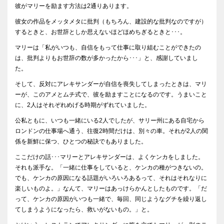
彼がマリーを励ます方法は2通りあります。
彼女の作品をメッタメタに批判（もちろん、建設的な批判なのですが）
するときと、お世辞としか思えないほどほめちぎるときと･･･。
マリーは「私がいつも、自信をもって仕事に取り組むことができたの
は、批判よりもお世辞の数が多かったから･･･」と、感謝していまし
た。
そして、反対にアレキサンダーが自信を喪失してしまったときは、マリ
ーが、このアメとムチ式で、彼を励ますことになるのです。うまいこと
に、2人はそれぞれめげる時期がずれていました。
公私ともに、いつも一緒にいる2人でしたが、サリー州にある自宅から
ロンドンの仕事場へ通う、往復2時間だけは、別々の車。それが2人の関
係を新鮮に保つ、ひとつの秘訣でもありました。
ここだけの話･･･マリーとアレキサンダーは、よくケンカをしました。
それも派手な。「一緒に仕事をしていると、ケンカの種がつきないの。
でも、ケンカの原因になる話題がいろいろあるって、それはそれなりに
楽しいものよ。」なんて、マリーはあっけらかんとしたものです。「だ
って、ケンカの原因がいつも一緒で、毎回、同じようなグチを繰り返し
てしまうようになったら、救いがないもの。」と。