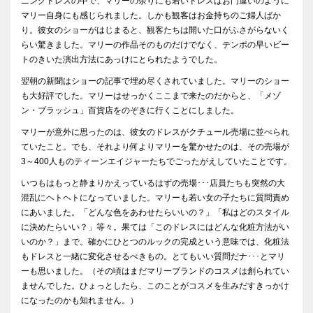
ニングドレスの中で、マリーの余りにも若いドレスはお門違いのように
マリー自身にも感じられました。しかも観客はお金持ちのご婦人ばか
り。彼女のショーがはじまると、観客たちは開いた口がふさがらないく
らい驚きました。マリーの作品そのものだけでなく、テンポの早いビー
トのきいた演出方法にあっけにとられたようでした。
翌朝の新聞はショーの記事で埋め尽くされていました。マリーのショー
も大好評でした。マリーはせっかくここまで来たのだからと、「メゾ
ン・ブラッシュ」百貨店をのぞきに行くことにしました。
マリーが意外に思ったのは、彼女のドレスがクチュール売場に並べられ
ていたこと。でも、それより何よりマリーを驚かせたのは、その売場が
3～400人ものティーンエイジャーたちでごったがえしていたことです。
いつもはもっと静まりかえっているはずの売場･･･店員たちも突然の大
混乱にヘトヘトになっていました。マリーも若い女の子たちに質問責め
にあいました。「どんな色をあわせたらいいの？」「私はどのスタイル
に決めたらいい？」等々。果ては「このドレスにはどんな化粧方法がい
いのか？」まで。確かにひとつのルックの完成という意味では、化粧法
もドレスと一緒に変化させるべきもの。とてもいい質問だナ･･･とマリ
ーも思いました。（その頃はまだマリーブランドのコスメは創られてい
ませんでした。ひょっとしたら、このことがコスメを生みだすきっかけ
になったのかも知れません。）