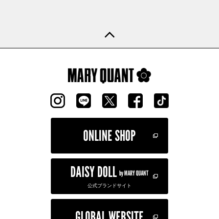
ONLINE SHOP
DAISY DOLL
by MARY QUANT
公式ブランドサイト
GLOBAL WEBSITE