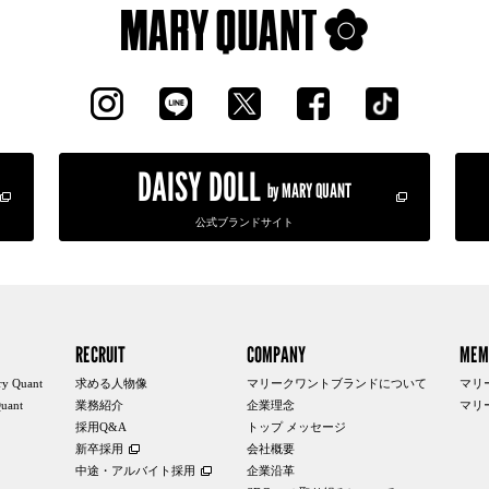
DAISY DOLL
by MARY QUANT
公式ブランドサイト
RECRUIT
COMPANY
MEM
y Quant
求める人物像
マリークワントブランドについて
マリ
uant
業務紹介
企業理念
マリ
採用Q&A
トップ メッセージ
新卒採用
会社概要
中途・アルバイト採用
企業沿革