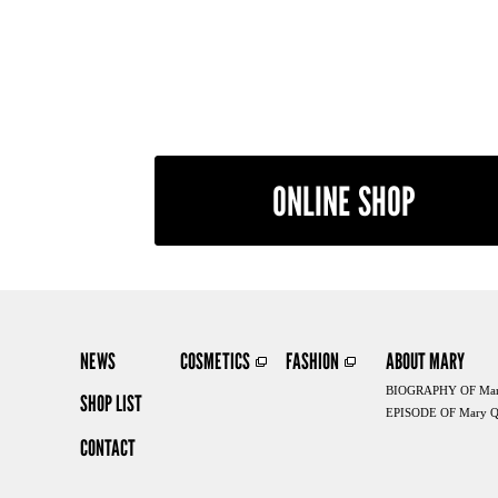
ONLINE SHOP
NEWS
COSMETICS
FASHION
ABOUT MARY
BIOGRAPHY OF Mar
SHOP LIST
EPISODE OF Mary Q
CONTACT