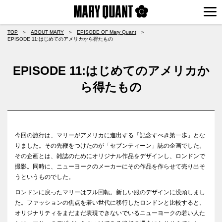
TOP
＞
ABOUT MARY
＞
EPISODE OF Mary Quant
＞
EPISODE 11:はじめてのアメリカから得たもの
EPISODE 11:はじめてのアメリカか
ら得たもの
今回の旅行は、マリーがアメリカに進出する「記念すべき第一歩」とな
りました。その先鞭をつけたのが「セブンティーン」誌の企画でした。
その企画とは、雑誌のためにオリジナル作品をデザインし、ロンドンで
撮影。同時に、ニューヨークのメーカーにその作品を作らせて売り出そ
うというものでした。
ロンドンに戻ったマリーはフル回転。新しい服のデザインに没頭しまし
た。ファッションの焦点を若い世代に移行したロンドンと比較すると、
オリジナリティをまだまだ表現できないでいるニューヨークの若い人た