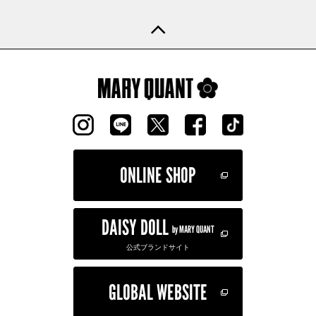
ONLINE SHOP
DAISY DOLL
by MARY QUANT
公式ブランドサイト
GLOBAL WEBSITE