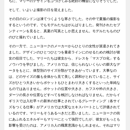
ちに、マリーのデザインをぶつけてみる絶好の機会になりそうでした。
そして、いよいよ撮影の日を迎えました。
その日のロンドンは凍てつくような寒さでした。その中で夏服の撮影を
するというのです。でもモデルたちはがんばりました。発刊されたセブ
ンティーンを見ると、真夏の写真としか思えません。モデルたちものび
のびと撮れていました。
その一方で、ニューヨークのメーカーからひとりの女性が派遣されてき
ました。デザインのひとつひとつを量産ラインにのせるための検討が彼
女の役目でした。マリーたちは彼女から、ドレスを「マスプロ化」する
ノウハウを学びました。アメリカでは、信じられないくらいの膨大なデ
ータをもとに、体型別のサイズ分類ができあがっています。大事なの
は、どのサイズの服も全体から見て美しく調和がとれていること。サイ
ズがひとつ大きいからポケットもひとまわり大きくするといった単純な
ものではありません。ポケットの位置や大きさ、カフスや衿の大きさ、
ダーツの長さや位置などすべてを検討しなければなりません。だからイ
ギリスでは入社早々の新米の仕事とされているグレーティング（各サイ
ズをつくる仕事）がアメリカでは大変なエキスパートとして評価されて
いるのです。マリーもそうあるべきだと思いました。ニューヨークの街
にあふれるエネルギーもマリーにとって強烈でしたが、彼女がもっとも
影響を受けたのは、アメリカ人の職業意識かもしれません。それはマリ